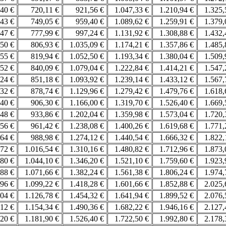
,40 €
720,11 €
921,56 €
1.047,33 €
1.210,94 €
1.325
,43 €
749,05 €
959,40 €
1.089,62 €
1.259,91 €
1.379
,47 €
777,99 €
997,24 €
1.131,92 €
1.308,88 €
1.432
,50 €
806,93 €
1.035,09 €
1.174,21 €
1.357,86 €
1.485
,55 €
819,94 €
1.052,50 €
1.193,34 €
1.380,04 €
1.509
,52 €
840,09 €
1.079,04 €
1.222,84 €
1.414,21 €
1.547
,24 €
851,18 €
1.093,92 €
1.239,14 €
1.433,12 €
1.567
,32 €
878,74 €
1.129,96 €
1.279,42 €
1.479,76 €
1.618
,40 €
906,30 €
1.166,00 €
1.319,70 €
1.526,40 €
1.669
,48 €
933,86 €
1.202,04 €
1.359,98 €
1.573,04 €
1.720
,56 €
961,42 €
1.238,08 €
1.400,26 €
1.619,68 €
1.771
,64 €
988,98 €
1.274,12 €
1.440,54 €
1.666,32 €
1.822
,72 €
1.016,54 €
1.310,16 €
1.480,82 €
1.712,96 €
1.873
,80 €
1.044,10 €
1.346,20 €
1.521,10 €
1.759,60 €
1.923
,88 €
1.071,66 €
1.382,24 €
1.561,38 €
1.806,24 €
1.974
,96 €
1.099,22 €
1.418,28 €
1.601,66 €
1.852,88 €
2.025
,04 €
1.126,78 €
1.454,32 €
1.641,94 €
1.899,52 €
2.076
,12 €
1.154,34 €
1.490,36 €
1.682,22 €
1.946,16 €
2.127
,20 €
1.181,90 €
1.526,40 €
1.722,50 €
1.992,80 €
2.178