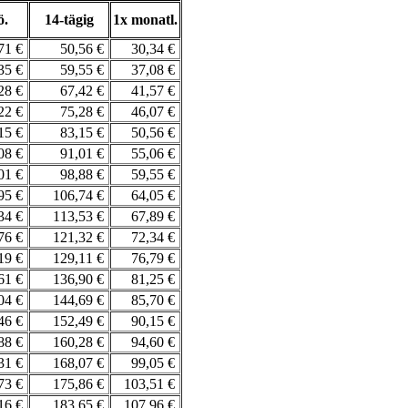
ö.
14-tägig
1x monatl.
71 €
50,56 €
30,34 €
35 €
59,55 €
37,08 €
28 €
67,42 €
41,57 €
22 €
75,28 €
46,07 €
15 €
83,15 €
50,56 €
08 €
91,01 €
55,06 €
01 €
98,88 €
59,55 €
95 €
106,74 €
64,05 €
34 €
113,53 €
67,89 €
76 €
121,32 €
72,34 €
19 €
129,11 €
76,79 €
61 €
136,90 €
81,25 €
,04 €
144,69 €
85,70 €
,46 €
152,49 €
90,15 €
,88 €
160,28 €
94,60 €
,31 €
168,07 €
99,05 €
,73 €
175,86 €
103,51 €
,16 €
183,65 €
107,96 €