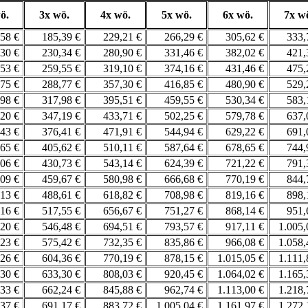
ö.
3x wö.
4x wö.
5x wö.
6x wö.
7x w
,58 €
185,39 €
229,21 €
266,29 €
305,62 €
333,
,30 €
230,34 €
280,90 €
331,46 €
382,02 €
421,
,53 €
259,55 €
319,10 €
374,16 €
431,46 €
475,
,75 €
288,77 €
357,30 €
416,85 €
480,90 €
529,
,98 €
317,98 €
395,51 €
459,55 €
530,34 €
583,
,20 €
347,19 €
433,71 €
502,25 €
579,78 €
637,
,43 €
376,41 €
471,91 €
544,94 €
629,22 €
691,
,65 €
405,62 €
510,11 €
587,64 €
678,65 €
744,
,06 €
430,73 €
543,14 €
624,39 €
721,22 €
791,
,09 €
459,67 €
580,98 €
666,68 €
770,19 €
844,
,13 €
488,61 €
618,82 €
708,98 €
819,16 €
898,
,16 €
517,55 €
656,67 €
751,27 €
868,14 €
951,
,20 €
546,48 €
694,51 €
793,57 €
917,11 €
1.005
,23 €
575,42 €
732,35 €
835,86 €
966,08 €
1.058
,26 €
604,36 €
770,19 €
878,15 €
1.015,05 €
1.111
,30 €
633,30 €
808,03 €
920,45 €
1.064,02 €
1.165
,33 €
662,24 €
845,88 €
962,74 €
1.113,00 €
1.218
,37 €
691,17 €
883,72 €
1.005,04 €
1.161,97 €
1.272