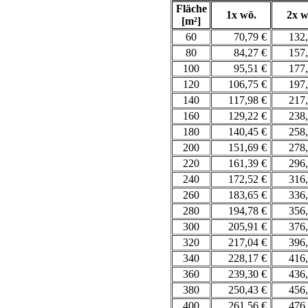
Fläche
1x wö.
2x w
[m²]
60
70,79 €
132
80
84,27 €
157
100
95,51 €
177
120
106,75 €
197
140
117,98 €
217
160
129,22 €
238
180
140,45 €
258
200
151,69 €
278
220
161,39 €
296
240
172,52 €
316
260
183,65 €
336
280
194,78 €
356
300
205,91 €
376
320
217,04 €
396
340
228,17 €
416
360
239,30 €
436
380
250,43 €
456
400
261,56 €
476