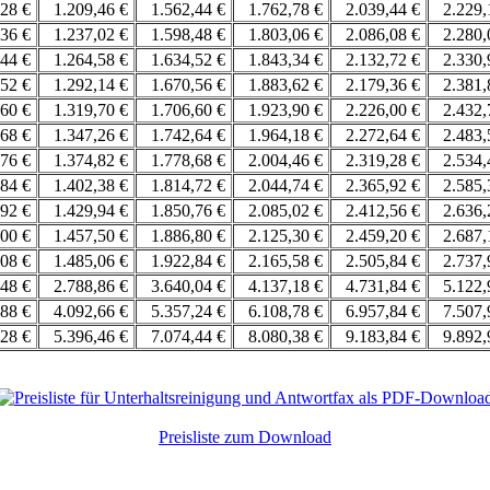
,28 €
1.209,46 €
1.562,44 €
1.762,78 €
2.039,44 €
2.229
,36 €
1.237,02 €
1.598,48 €
1.803,06 €
2.086,08 €
2.280
,44 €
1.264,58 €
1.634,52 €
1.843,34 €
2.132,72 €
2.330
,52 €
1.292,14 €
1.670,56 €
1.883,62 €
2.179,36 €
2.381
,60 €
1.319,70 €
1.706,60 €
1.923,90 €
2.226,00 €
2.432
,68 €
1.347,26 €
1.742,64 €
1.964,18 €
2.272,64 €
2.483
,76 €
1.374,82 €
1.778,68 €
2.004,46 €
2.319,28 €
2.534
,84 €
1.402,38 €
1.814,72 €
2.044,74 €
2.365,92 €
2.585
,92 €
1.429,94 €
1.850,76 €
2.085,02 €
2.412,56 €
2.636
,00 €
1.457,50 €
1.886,80 €
2.125,30 €
2.459,20 €
2.687
,08 €
1.485,06 €
1.922,84 €
2.165,58 €
2.505,84 €
2.737
,48 €
2.788,86 €
3.640,04 €
4.137,18 €
4.731,84 €
5.122
,88 €
4.092,66 €
5.357,24 €
6.108,78 €
6.957,84 €
7.507
,28 €
5.396,46 €
7.074,44 €
8.080,38 €
9.183,84 €
9.892
Preisliste zum Download