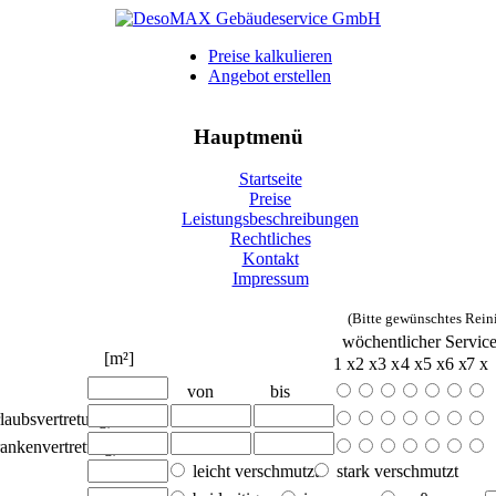
Preise kalkulieren
Angebot erstellen
Hauptmenü
Startseite
Preise
Leistungsbeschreibungen
Rechtliches
Kontakt
Impressum
(Bitte gewünschtes Rein
wöchentlicher Servic
[m²]
1 x
2 x
3 x
4 x
5 x
6 x
7 x
von
bis
laubsvertretung)
rankenvertretung)
leicht verschmutzt
stark verschmutzt