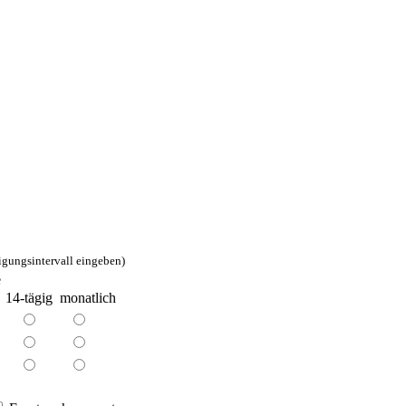
igungsintervall eingeben)
e
14-tägig
monatlich