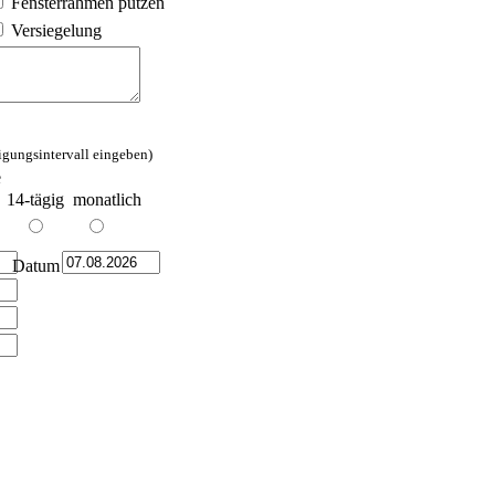
Fensterrahmen putzen
Versiegelung
igungsintervall eingeben)
e
14-tägig
monatlich
Datum