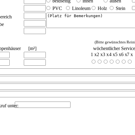
beidseitig
innen
außen
PVC
Linoleum
Holz
Stein
ereich
be
(Bitte gewünschtes Rein
ppenhäuser
[m²]
wöchentlicher Servic
1 x
2 x
3 x
4 x
5 x
6 x
7 x
ruf unter: